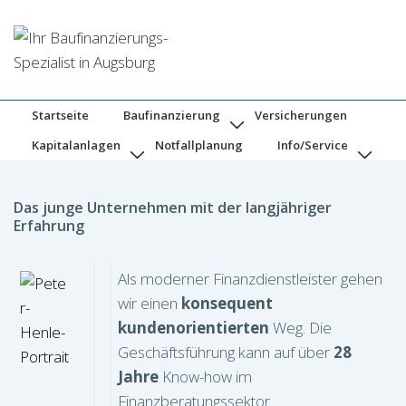
↓
Zum
Inhalt
Hauptnavigation
Startseite
Baufinanzierung
Versicherungen
Kapitalanlagen
Notfallplanung
Info/Service
Das junge Unternehmen mit der langjähriger
Erfahrung
Als moderner Finanzdienstleister gehen
wir einen
konsequent
kundenorientierten
Weg. Die
Geschäftsführung kann auf über
28
Jahre
Know-how im
Finanzberatungssektor