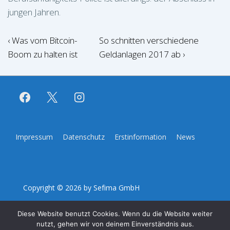
jungen Jahren.
Beitragsnavigation
Vorheriger
Nächster
‹ Was vom Bitcoin-
So schnitten verschiedene
Beitrag
Beitrag
Boom zu halten ist
Geldanlagen 2017 ab ›
ist
ist
Footer-
Impressum
Datenschutz
Erstinformation
News
Menü
Copyright © 2026
by Sefima GmbH
Diese Website benutzt Cookies. Wenn du die Website weiter
nutzt, gehen wir von deinem Einverständnis aus.