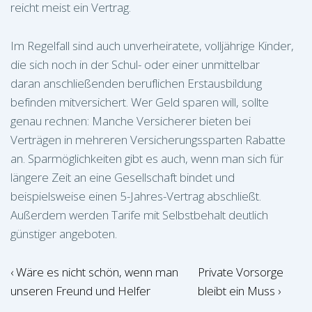
reicht meist ein Vertrag.
Im Regelfall sind auch unverheiratete, volljährige Kinder,
die sich noch in der Schul- oder einer unmittelbar
daran anschließenden beruflichen Erstausbildung
befinden mitversichert. Wer Geld sparen will, sollte
genau rechnen: Manche Versicherer bieten bei
Verträgen in mehreren Versicherungssparten Rabatte
an. Sparmöglichkeiten gibt es auch, wenn man sich für
längere Zeit an eine Gesellschaft bindet und
beispielsweise einen 5-Jahres-Vertrag abschließt.
Außerdem werden Tarife mit Selbstbehalt deutlich
günstiger angeboten.
Beitragsnavigation
Vorheriger
Nächster
‹ Wäre es nicht schön, wenn man
Private Vorsorge
Beitrag
Beitrag
unseren Freund und Helfer
bleibt ein Muss ›
ist
ist