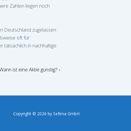
ere Zahlen liegen noch
e in Deutschland zugelassen
sweise oft für
 tatsächlich in nachhaltige
Nächster
Wann ist eine Aktie günstig? ›
Beitrag
ist
Copyright © 2026
by Sefima GmbH