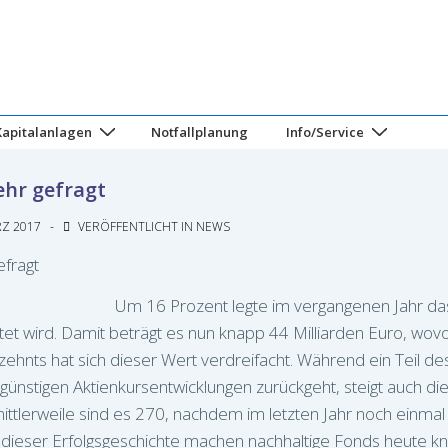
Kapitalanlagen
Notfallplanung
Info/Service
ehr gefragt
RZ 2017
VERÖFFENTLICHT IN
NEWS
Um 16 Prozent legte im vergangenen Jahr da
tet wird. Damit beträgt es nun knapp 44 Milliarden Euro, wovon
hrzehnts hat sich dieser Wert verdreifacht. Während ein Teil de
ünstigen Aktienkursentwicklungen zurückgeht, steigt auch di
mittlerweile sind es 270, nachdem im letzten Jahr noch einma
dieser Erfolgsgeschichte machen nachhaltige Fonds heute k