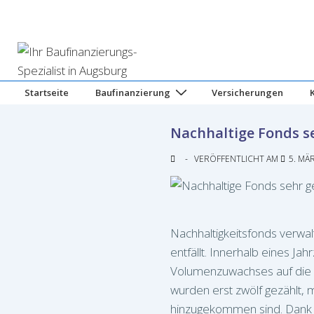
↓
Zum
Inhalt
Hauptnavigation
Startseite
Baufinanzierung
Versicherungen
Nachhaltige Fonds s
VERÖFFENTLICHT AM
5. MÄ
Nachhaltigkeitsfonds verwal
entfällt. Innerhalb eines Ja
Volumenzuwachses auf die g
wurden erst zwölf gezählt, 
hinzugekommen sind. Dank 