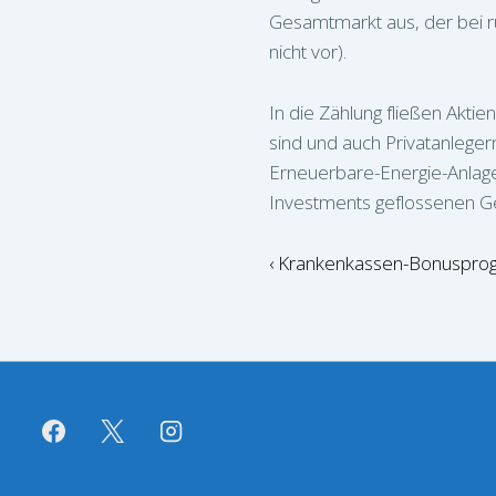
Gesamtmarkt aus, der bei r
nicht vor).
In die Zählung fließen Aktie
sind und auch Privatanleger
Erneuerbare-Energie-Anlagen
Investments geflossenen Gel
Beitragsnavigat
Vorheriger
‹ Krankenkassen-Bonusprog
Beitrag
ist