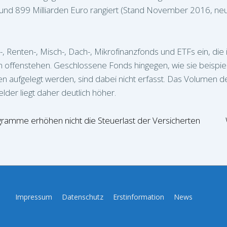
und 899 Milliarden Euro rangiert (Stand November 2016, neu
n-, Renten-, Misch-, Dach-, Mikrofinanzfonds und ETFs ein, di
n offenstehen. Geschlossene Fonds hingegen, wie sie beispiel
 aufgelegt werden, sind dabei nicht erfasst. Das Volumen der
der liegt daher deutlich höher.
ion
ramme erhöhen nicht die Steuerlast der Versicherten
Footer-
Impressum
Datenschutz
Erstinformation
News
Menü