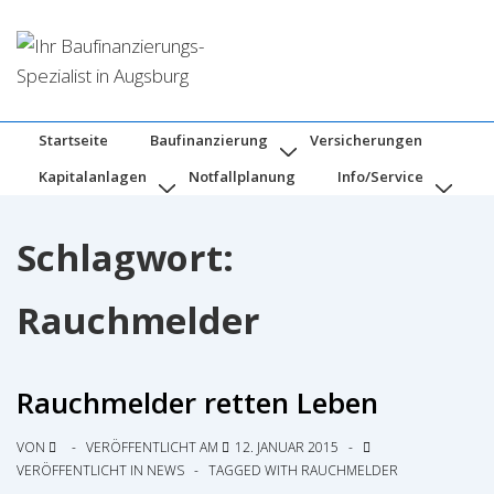
↓
Zum
Inhalt
Hauptnavigation
Startseite
Baufinanzierung
Versicherungen
Kapitalanlagen
Notfallplanung
Info/Service
Schlagwort:
Rauchmelder
Rauchmelder retten Leben
VON
VERÖFFENTLICHT AM
12. JANUAR 2015
VERÖFFENTLICHT IN
NEWS
TAGGED WITH
RAUCHMELDER