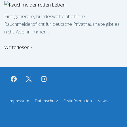
Eine generelle, bundesweit einheitliche
Rauchmelderpflicht für deutsche Privathaushalte gibt es
nicht. Aber in immer…
Weiterlesen ›
Footer-
Impressum
Datenschutz
Erstinformation
News
Menü