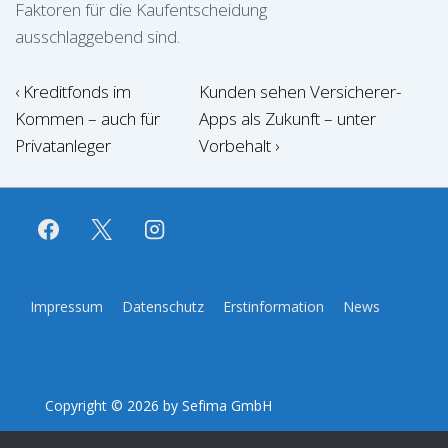
Faktoren für die Kaufentscheidung
ausschlaggebend sind.
Beitragsnavigation
Vorheriger
Nächster
‹ Kreditfonds im
Kunden sehen Versicherer-
Beitrag
Beitrag
Kommen – auch für
Apps als Zukunft – unter
ist
ist
Privatanleger
Vorbehalt ›
Footer-
Impressum
Datenschutz
Erstinformation
News
Menü
Copyright © 2026
by Sefima GmbH